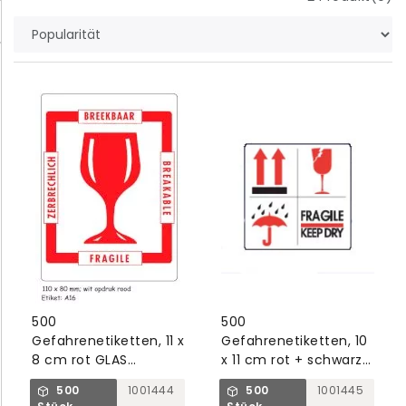
500
500
Gefahrenetiketten, 11 x
Gefahrenetiketten, 10
8 cm rot GLAS
x 11 cm rot + schwarz
BREEKBAAR-FRAGILE-
4 Symbole, Kern 4 cm
500
1001444
500
1001445
BREAKABLE