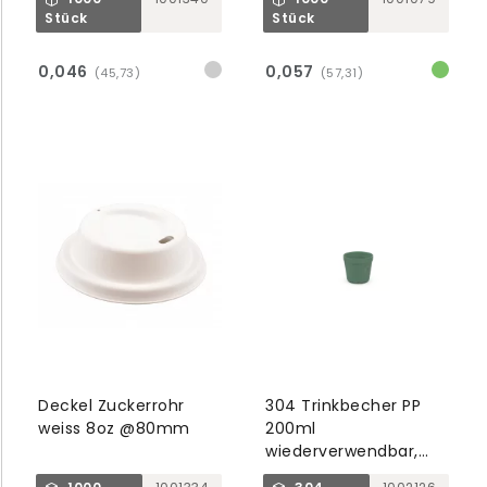
Stück
Stück
0,046
0,057
(45,73)
(57,31)
Deckel Zuckerrohr
304 Trinkbecher PP
weiss 8oz @80mm
200ml
wiederverwendbar,
dark forest