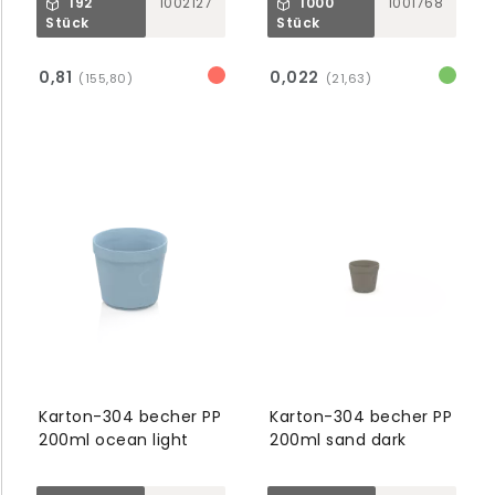
192
1002127
1000
1001768
Stück
Stück
0,81
0,022
(155,80)
(21,63)
Karton-304 becher PP
Karton-304 becher PP
200ml ocean light
200ml sand dark