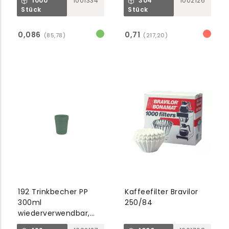
1000
1001334
304
1002126
Stück
Stück
0,086
0,71
(85,78)
(217,20)
192 Trinkbecher PP
Kaffeefilter Bravilor
300ml
250/84
wiederverwendbar,
dark forest