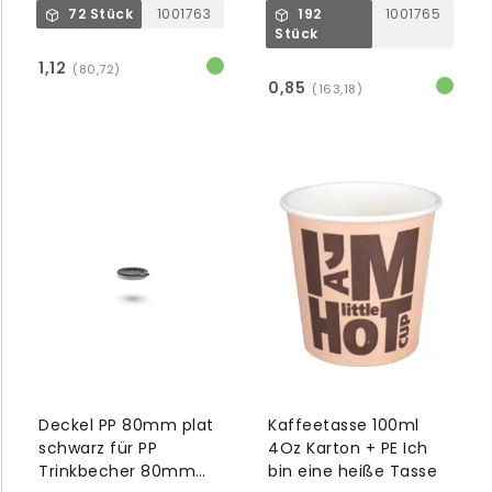
Stone Dark
72 Stück
1001763
192
1001765
Stück
1,12
(80,72)
0,85
(163,18)
Deckel PP 80mm plat
Kaffeetasse 100ml
schwarz für PP
4Oz Karton + PE Ich
Trinkbecher 80mm
bin eine heiße Tasse