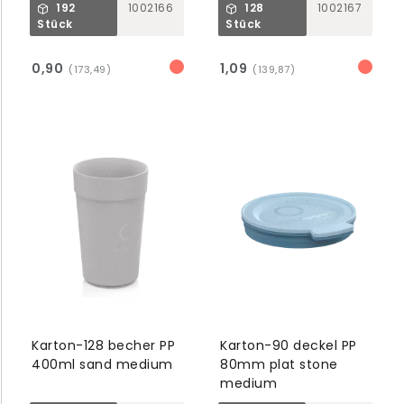
192
1002166
128
1002167
Stück
Stück
0,90
1,09
(173,49)
(139,87)
Karton-128 becher PP
Karton-90 deckel PP
400ml sand medium
80mm plat stone
medium