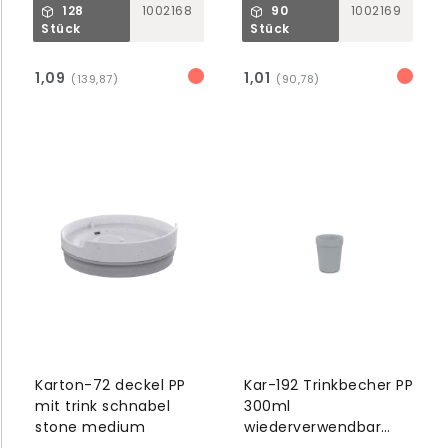
128
1002168
90
1002169
Stück
Stück
1,09
1,01
(139,87)
(90,78)
Karton-72 deckel PP
Kar-192 Trinkbecher PP
mit trink schnabel
300ml
stone medium
wiederverwendbar