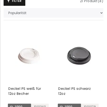
21
Produkt(e)
FILTER
Deckel PS weiß für
Deckel PS schwarz
12oz Becher
12oz
1000
1001340
1000
1001079