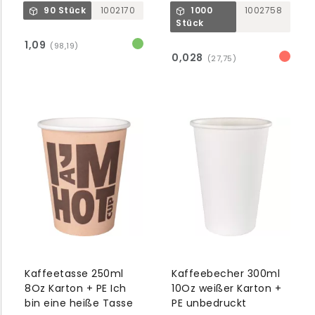
wiederverwendbar
90 Stück
1002170
1000
1002758
Stück
1,09
(98,19)
0,028
(27,75)
Kaffeetasse 250ml
Kaffeebecher 300ml
8Oz Karton + PE Ich
10Oz weißer Karton +
bin eine heiße Tasse
PE unbedruckt