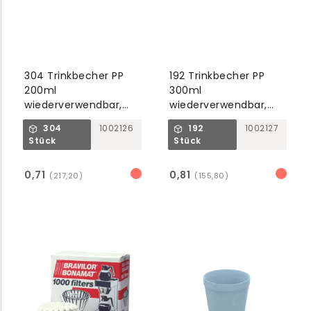
304 Trinkbecher PP
192 Trinkbecher PP
200ml
300ml
wiederverwendbar,
wiederverwendbar,
dark forest
dark forest
304
1002126
192
1002127
Stück
Stück
0,71
0,81
(217,20)
(155,80)