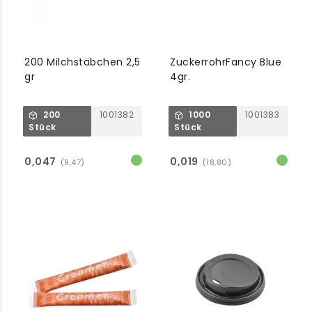
200 Milchstäbchen 2,5
ZuckerrohrFancy Blue
gr
4gr.
200
1001382
1000
1001383
Stück
Stück
0,047
0,019
(9,47)
(18,80)