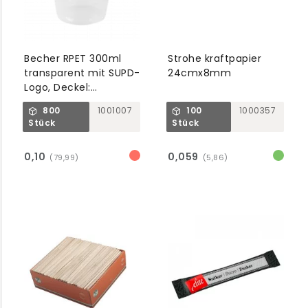
Becher RPET 300ml
Strohe kraftpapier
transparent mit SUPD-
24cmx8mm
Logo, Deckel:
1000511/512/513
800
1001007
100
1000357
Stück
Stück
0,10
0,059
(79,99)
(5,86)