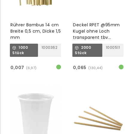
Rührer Bambus 14 cm
Deckel RPET @95mm
Breite 0,5 cm, Dicke 1,5
Kugel ohne Loch
mm
transparent tbv
Becher
1000
1000362
2000
1000511
1000769/1001007/8
Stück
Stück
0,007
0,065
(6,97)
(130,44)