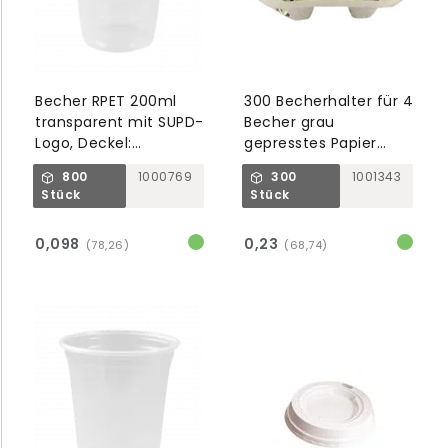
Becher RPET 200ml
300 Becherhalter für 4
transparent mit SUPD-
Becher grau
Logo, Deckel:
gepresstes Papier
1000511/512/513
(Zellstoff)
800
1000769
300
1001343
Stück
Stück
0,098
0,23
(78,26)
(68,74)