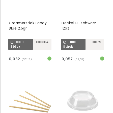
Creamerstick Fancy
Deckel PS schwarz
Blue 2.5gr.
12oz
1000
1001384
1000
1001079
Stück
Stück
0,032
0,057
(32,15)
(57,31)