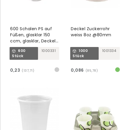
600 Schalen PS auf
Deckel Zuckerrohr
Füßen, glasklar 150
weiss 8oz @80mm
ccm, glasklar, Deckel:
451105
600
1000331
1000
1001334
Stück
Stück
0,23
0,086
(137,71)
(85,78)