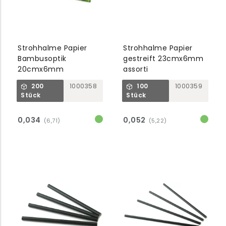
Strohhalme Papier
Strohhalme Papier
Bambusoptik
gestreift 23cmx6mm
20cmx6mm
assorti
200
1000358
100
1000359
Stück
Stück
0,034
0,052
(6,71)
(5,22)