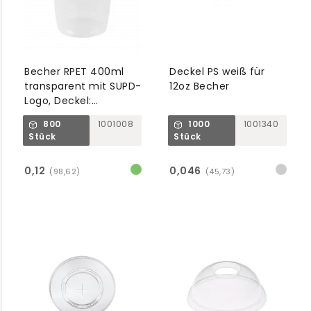
Becher RPET 400ml
Deckel PS weiß für
transparent mit SUPD-
12oz Becher
Logo, Deckel:
1000511/512/513
800
1001008
1000
1001340
Stück
Stück
0,12
0,046
(98,62)
(45,73)