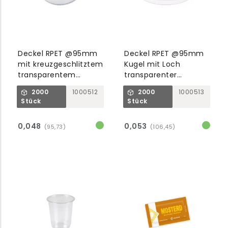
Deckel RPET @95mm
Deckel RPET @95mm
mit kreuzgeschlitztem
Kugel mit Loch
transparentem
transparenter
Servierbecher
Servierbecher
2000
1000512
2000
1000513
1000769/1001007/8
1000769/1001007/8
Stück
Stück
0,048
0,053
(95,73)
(106,45)