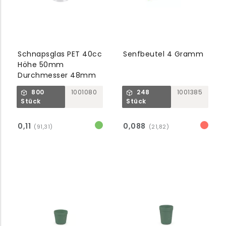
Schnapsglas PET 40cc
Senfbeutel 4 Gramm
Höhe 50mm
Durchmesser 48mm
800
1001080
248
1001385
Stück
Stück
0,11
0,088
(91,31)
(21,82)