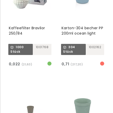
Kaffeefilter Bravilor
Karton-304 becher PP
250/84
200ml ocean light
1000
1001768
304
1002162
Stück
Stück
0,022
0,71
(21,63)
(217,20)