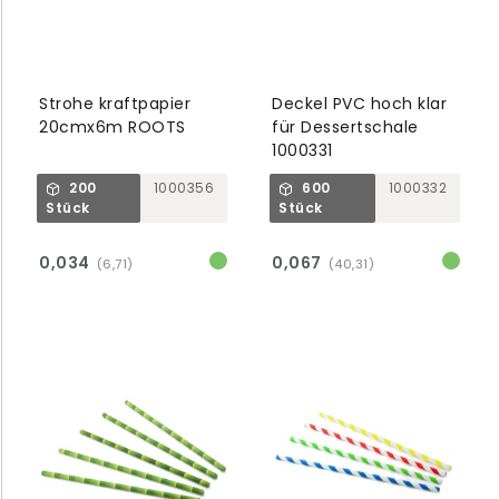
Strohe kraftpapier
Deckel PVC hoch klar
20cmx6m ROOTS
für Dessertschale
1000331
200
1000356
600
1000332
Stück
Stück
0,034
0,067
(6,71)
(40,31)