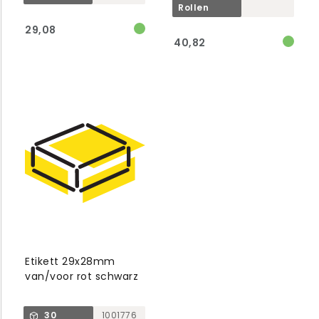
Rollen
29,08
40,82
Etikett 29x28mm
van/voor rot schwarz
30
1001776