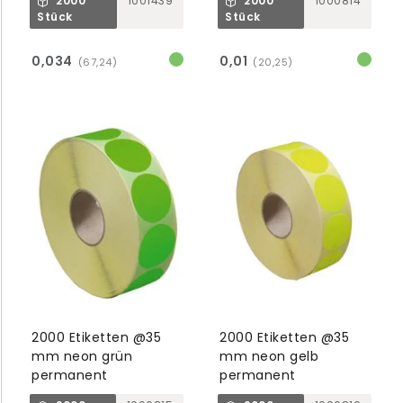
2000
1001439
2000
1000814
elektromagnetische
Stück
Stück
Elemente
0,034
0,01
(67,24)
(20,25)
2000 Etiketten @35
2000 Etiketten @35
mm neon grün
mm neon gelb
permanent
permanent