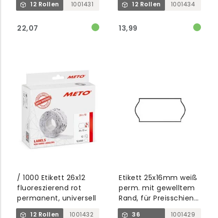
12 Rollen
1001431
12 Rollen
1001434
22,07
13,99
/ 1000 Etikett 26x12
Etikett 25x16mm weiß
fluoreszierend rot
perm. mit gewelltem
permanent, universell
Rand, für Preisschiene
1001405
12 Rollen
1001432
36
1001429