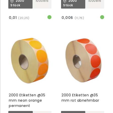
2000
1000815
2000
1000816
Stück
Stück
0,01
0,006
(20,25)
(11,76)
2000 Etiketten @35
2000 Etiketten @35
mm neon orange
mm rot abnehmbar
permanent