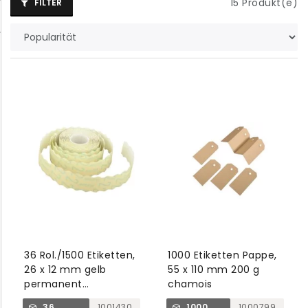
15
Produkt(e)
FILTER
36 Rol./1500 Etiketten,
1000 Etiketten Pappe,
26 x 12 mm gelb
55 x 110 mm 200 g
permanent
chamois
Gummierung 2
36
1001430
1000
1000799