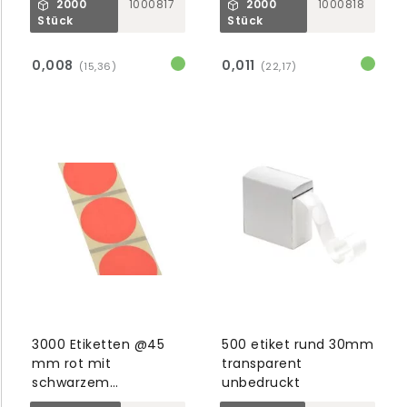
2000
1000817
2000
1000818
Stück
Stück
0,008
0,011
(15,36)
(22,17)
3000 Etiketten @45
500 etiket rund 30mm
mm rot mit
transparent
schwarzem
unbedruckt
Markierungsstreifen