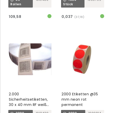
Rollen
Stück
109,58
0,037
(37,19)
2.000
2000 Etiketten @35
Sicherheitsetiketten,
mm neon rot
30 x 40 mm RF weiß
permanent
mit Barcode,