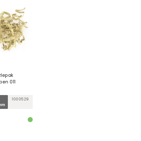
zlepak
ben 011
1000529
mm