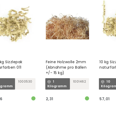
 kg Sizzlepak
Feine Holzwolle 2mm
10 kg Siz
rfarben 011
(Abnahme pro Ballen
naturfar
+/- 15 kg)
1
1000530
1
1001462
10
ogramm
Kilogramm
Kilogra
06
2,31
57,01