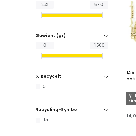
Gewicht (gr)
1,25
% Recycelt
natu
0
Kil
Recycling-Symbol
14,
Ja