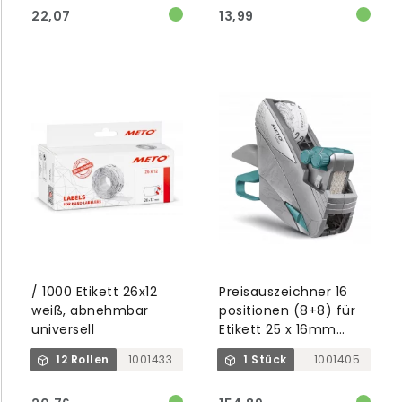
22,07
13,99
/ 1000 Etikett 26x12
Preisauszeichner 16
weiß, abnehmbar
positionen (8+8) für
universell
Etikett 25 x 16mm
silber/taupe
12 Rollen
1001433
1 Stück
1001405