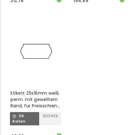
20,76
154,89
Etikett 25x16mm weiß
perm. mit gewelltem
Rand, für Preisschiene
1001405
36
1001429
Rollen