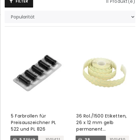
11
Produkt(e)
FILTER
5 Farbrollen für
36 Rol./1500 Etiketten,
Preisauszeichner PL
26 x 12 mm gelb
522 und PL 826
permanent
Gummierung 2
5 Stück
1001421
36
1001430