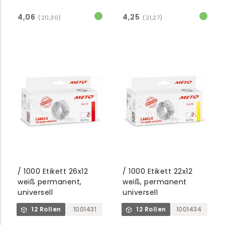
4,06
4,25
(20,30)
(21,27)
/ 1000 Etikett 26x12
/ 1000 Etikett 22x12
weiß permanent,
weiß, permanent
universell
universell
12 Rollen
1001431
12 Rollen
1001434