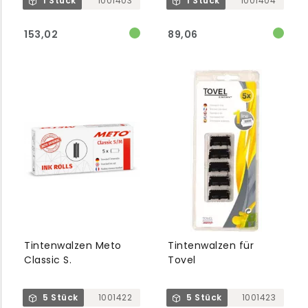
1 Stück
1001403
1 Stück
1001404
153,02
89,06
Tintenwalzen Meto
Tintenwalzen für
Classic S.
Tovel
5 Stück
1001422
5 Stück
1001423