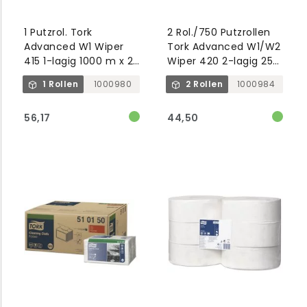
1 Putzrol. Tork
2 Rol./750 Putzrollen
Advanced W1 Wiper
Tork Advanced W1/W2
415 1-lagig 1000 m x 25
Wiper 420 2-lagig 255
cm weiß
m x 24 cm blau
1 Rollen
1000980
2 Rollen
1000984
56,17
44,50