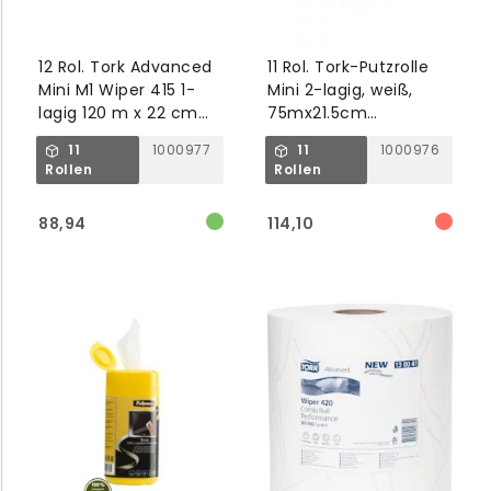
12 Rol. Tork Advanced
11 Rol. Tork-Putzrolle
Mini M1 Wiper 415 1-
Mini 2-lagig, weiß,
lagig 120 m x 22 cm
75mx21.5cm
weiß Innenabrollung
centerfeed M1
11
1000977
11
1000976
Advanced
Rollen
Rollen
88,94
114,10