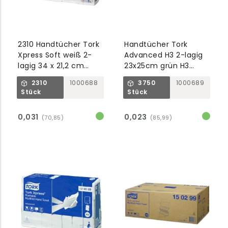
2310 Handtücher Tork
Handtücher Tork
Xpress Soft weiß 2-
Advanced H3 2-lagig
lagig 34 x 21,2 cm
23x25cm grün H3
ineinader gef. H2
Advanced
2310
1000688
3750
1000689
Stück
Stück
0,031
0,023
(70,85)
(85,99)