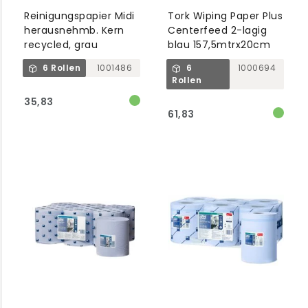
Reinigungspapier Midi
Tork Wiping Paper Plus
herausnehmb. Kern
Centerfeed 2-lagig
recycled, grau
blau 157,5mtrx20cm
6 Rollen
1001486
6
1000694
Rollen
35,83
61,83