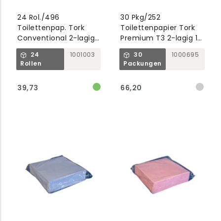
24 Rol./496
30 Pkg/252
Toilettenpap. Tork
Toilettenpapier Tork
Conventional 2-lagig
Premium T3 2-lagig 19
70 m x 10 cm T4
x 11 cm weiß gefaltet
24
1001003
30
1000695
Advanced
weich
Rollen
Packungen
39,73
66,20