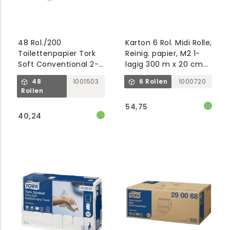
48 Rol./200
Karton 6 Rol. Midi Rolle,
Toilettenpapier Tork
Reinig. papier, M2 1-
Soft Conventional 2-
lagig 300 m x 20 cm
lagig 25 m x 10 cm T4
blau
48
1001503
6 Rollen
1000720
Premium (Ecolabel)
Rollen
54,75
40,24