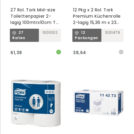
27 Rol. Tork Mid-size
12 Pkg x 2 Rol. Tork
Toilettenpapier 2-
Premium Küchenrolle
lagig 100mtrx10cm T6
2-lagig 15,36 m x 23
Advanced
cm Dekor weiß
27
1001002
12
1001479
Rollen
Packungen
61,38
38,64