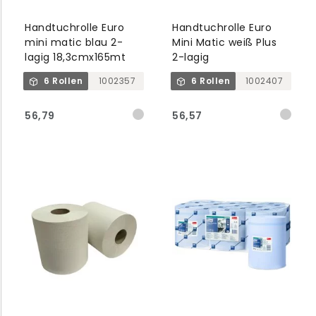
Handtuchrolle Euro
Handtuchrolle Euro
mini matic blau 2-
Mini Matic weiß Plus
lagig 18,3cmx165mt
2-lagig
6 Rollen
1002357
6 Rollen
1002407
56,79
56,57