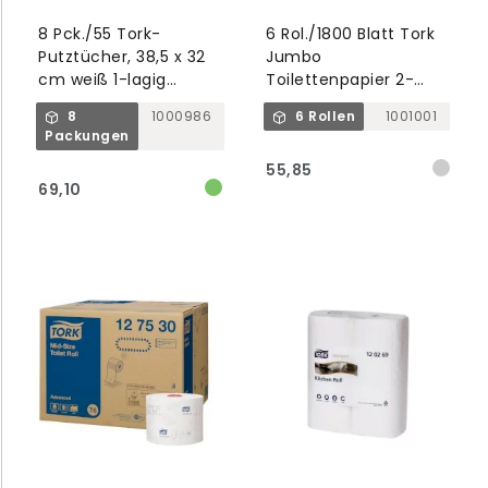
8 Pck./55 Tork-
6 Rol./1800 Blatt Tork
Putztücher, 38,5 x 32
Jumbo
cm weiß 1-lagig
Toilettenpapier 2-
gefaltet W8
lagig, 9,4 cm x 360 m
8
1000986
6 Rollen
1001001
T1 Advanced
Packungen
55,85
69,10