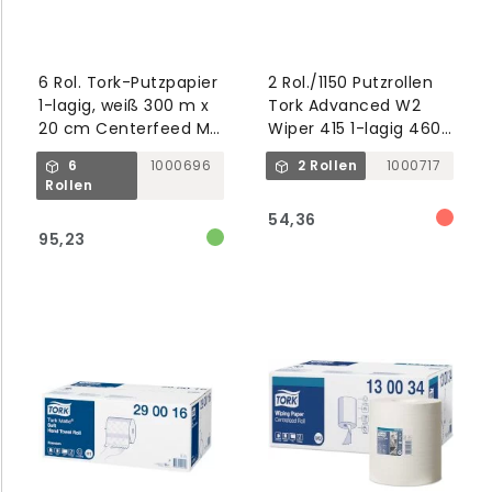
6 Rol. Tork-Putzpapier
2 Rol./1150 Putzrollen
1-lagig, weiß 300 m x
Tork Advanced W2
20 cm Centerfeed M4
Wiper 415 1-lagig 460
Reflex
m x 25 cm weiß
6
1000696
2 Rollen
1000717
Rollen
54,36
95,23