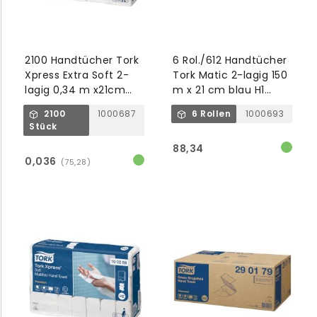
2100 Handtücher Tork
6 Rol./612 Handtücher
Xpress Extra Soft 2-
Tork Matic 2-lagig 150
lagig 0,34 m x21cm
m x 21 cm blau H1
weiß ineinander gef.
Advanced
2100
1000687
6 Rollen
1000693
H2 Premium
Stück
88,34
0,036
(75,28)