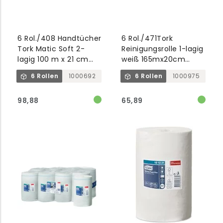
6 Rol./408 Handtücher
6 Rol./471Tork
Tork Matic Soft 2-
Reinigungsrolle 1-lagig
lagig 100 m x 21 cm
weiß 165mx20cm
weiß weich H1
centerfeed M2
6 Rollen
1000692
6 Rollen
1000975
98,88
65,89