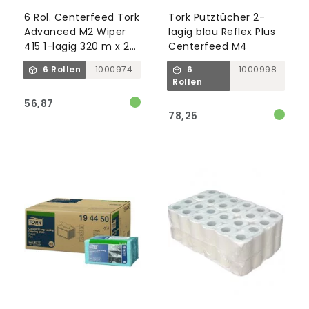
6 Rol. Centerfeed Tork
Tork Putztücher 2-
Advanced M2 Wiper
lagig blau Reflex Plus
415 1-lagig 320 m x 20
Centerfeed M4
cm blau
6 Rollen
1000974
6
1000998
Rollen
56,87
78,25