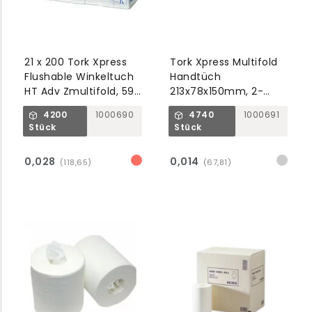
21 x 200 Tork Xpress
Tork Xpress Multifold
Flushable Winkeltuch
Handtüch
HT Adv Zmultifold, 595
213x78x150mm, 2-
x 390 x 212 mm weiß
lagig, weiss, H2
4200
1000690
4740
1000691
2-lagig
Universal
Stück
Stück
0,028
0,014
(118,65)
(67,81)