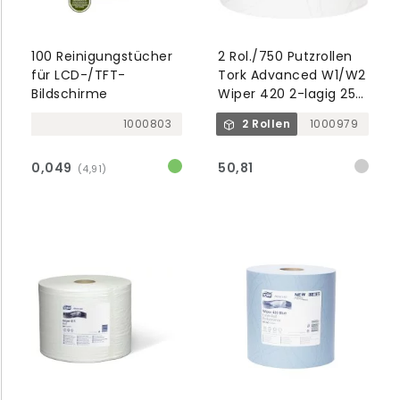
100 Reinigungstücher
2 Rol./750 Putzrollen
für LCD-/TFT-
Tork Advanced W1/W2
Bildschirme
Wiper 420 2-lagig 255
m x 24 cm weiß Perf.
1000803
2 Rollen
1000979
0,049
50,81
(4,91)