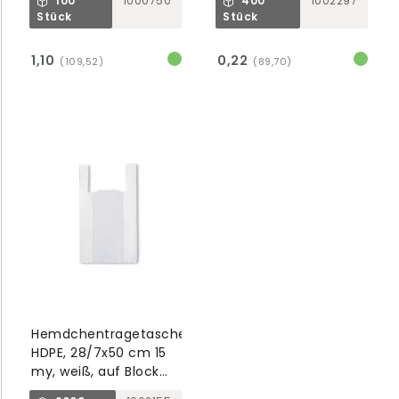
100
1000750
400
1002297
Stück
Stück
1,10
0,22
(109,52)
(89,70)
Hemdchentragetaschen
HDPE, 28/7x50 cm 15
my, weiß, auf Block
per 100