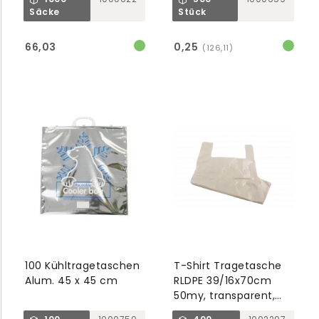
Block
Säcke
Stück
66,03
0,25
(126,11)
100 Kühltragetaschen
T-Shirt Tragetasche
Alum. 45 x 45 cm
RLDPE 39/16x70cm
50my, transparent,
100% recycelt