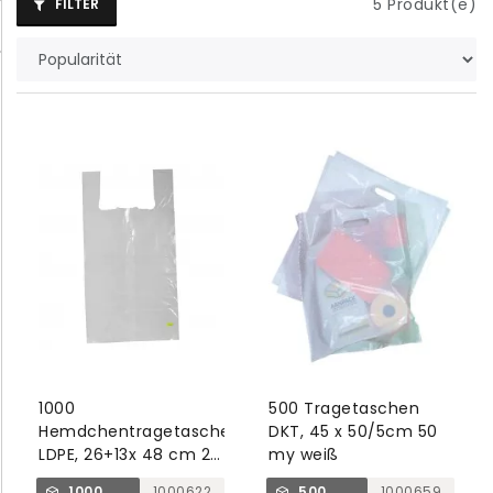
5
Produkt(e)
FILTER
1000
500 Tragetaschen
Hemdchentragetaschen
DKT, 45 x 50/5cm 50
LDPE, 26+13x 48 cm 25
my weiß
my, transparent, auf
1000
1000622
500
1000659